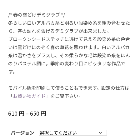
/* 春の雪どけデミグラブ */
冬らしい白いアルパカ糸と明るい段染め糸を組み合わせた
ら、春の訪れを告げるデミグラブが出来ました。
ブロークンシードステッチに透けて見える段染め糸の色合
いは雪どけにのぞく春の草花を思わせます。白いアルパカ
糸は温かさをプラスし、その柔らかな毛は段染め糸をほん
のりパステル調に。季節の変わり目にピッタリな作品で
す。
モバイル版を印刷して使うこともできます。設定の仕方は
「
お買い物ガイド
」をご覧下さい。
価
610
円
–
650
円
格
帯:
610 円
バージョン
–