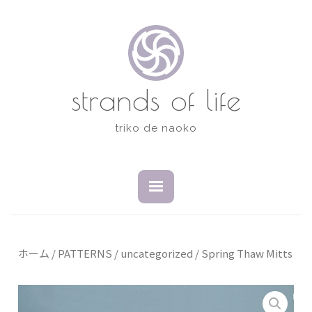
コ
ン
テ
ン
ツ
strands of life
へ
ス
triko de naoko
キ
ッ
プ
開
閉
い
じ
た
た
状
状
態
態
ホーム
/
PATTERNS
/
uncategorized
/ Spring Thaw Mitts