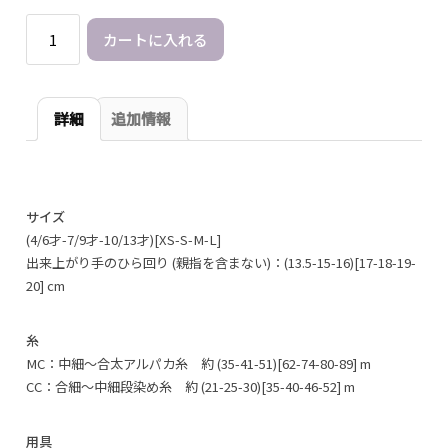
650 円
Spring
カートに入れる
Thaw
Mitts
個
詳細
追加情報
サイズ
(4/6才-7/9才-10/13才)[XS-S-M-L]
出来上がり手のひら回り (親指を含まない)：(13.5-15-16)[17-18-19-
20] cm
糸
MC：中細～合太アルパカ糸 約 (35-41-51)[62-74-80-89] m
CC：合細～中細段染め糸 約 (21-25-30)[35-40-46-52] m
用具