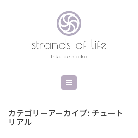
コ
ン
テ
ン
ツ
strands of life
へ
ス
triko de naoko
キ
ッ
プ
開
閉
い
じ
た
た
状
状
態
態
カテゴリーアーカイブ:
チュート
リアル