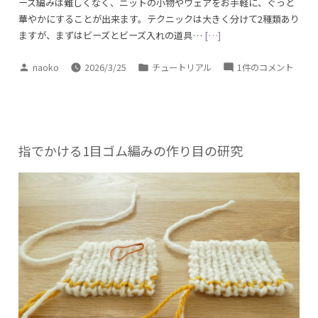
ーズ編みは難しくなく、ニットの小物やウェアをお手軽に、ぐっと
華やかにすることが出来ます。テクニックは大きく分けて2種類あり
ますが、まずはビーズとビーズ入れの道具…
[…]
投
カ
ビ
naoko
2026/3/25
チュートリアル
1件のコメント
稿
テ
ー
者:
ゴ
ズ
リ
ニ
ー:
ッ
テ
指でかける1目ゴム編みの作り目の研究
ィ
ン
グ
1
へ
の