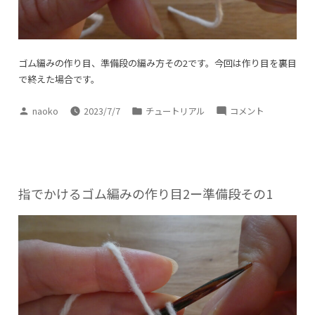
そ
の
3
に
ゴム編みの作り目、準備段の編み方その2です。今回は作り目を裏目
で終えた場合です。
投
カ
指
naoko
2023/7/7
チュートリアル
コメント
稿
テ
で
者:
ゴ
か
リ
け
ー:
る
ゴ
指でかけるゴム編みの作り目2ー準備段その1
ム
編
み
の
作
り
目
3―