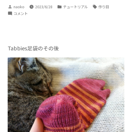
投
カ
タ
naoko
2023/6/28
チュートリアル
作り目
稿
テ
グ:
指
コメント
者:
ゴ
で
リ
か
ー:
け
る
1
Tabbies足袋のその後
目
ゴ
ム
編
み
の
作
り
目-1
に