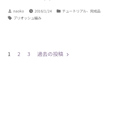
投
カ
、
naoko
2016/1/24
チュートリアル
完成品
稿
テ
タ
ブリオッシュ編み
者:
ゴ
グ:
リ
ー:
投
1
2
3
過去の投稿
稿
の
ペ
ー
ジ
送
り