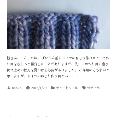
皆さん、こんにちは。 ずいぶん前にドイツのねじり作り目という作
り目をさらっと紹介したことがありますが、先日この作り目に合う
伏せ止めの仕方を見つける必要がありました。 ご存知の方も多いと
思いますが、ドイツのねじり作り目とい…
[…]
投
カ
タ
naoko
2016/1/29
チュートリアル
伏せ止め
稿
テ
グ:
者:
ゴ
リ
ー: