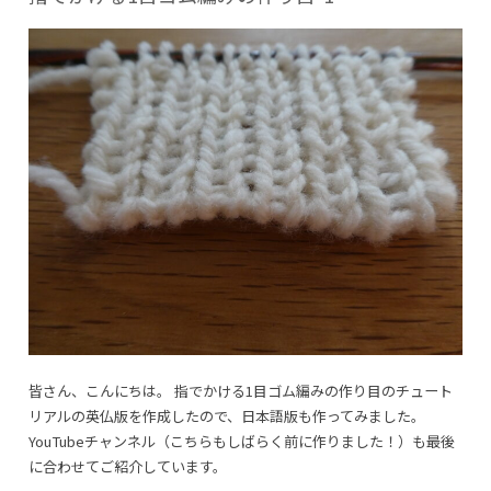
ム
編
み
の
作
り
目
2
ー
準
備
段
そ
の
1
に
皆さん、こんにちは。 指でかける1目ゴム編みの作り目のチュート
リアルの英仏版を作成したので、日本語版も作ってみました。
YouTubeチャンネル（こちらもしばらく前に作りました！）も最後
に合わせてご紹介しています。