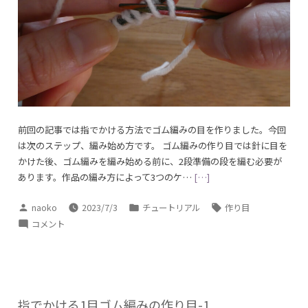
準
備
段
そ
の
2
に
前回の記事では指でかける方法でゴム編みの目を作りました。今回
は次のステップ、編み始め方です。 ゴム編みの作り目では針に目を
かけた後、ゴム編みを編み始める前に、2段準備の段を編む必要が
あります。作品の編み方によって3つのケ…
[…]
投
カ
タ
naoko
2023/7/3
チュートリアル
作り目
稿
テ
グ:
指
コメント
者:
ゴ
で
リ
か
ー:
け
る
ゴ
指でかける1目ゴム編みの作り目-1