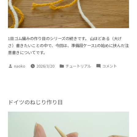
1目ゴム編みの作り目のシリーズの続きです。 山ほどある（大げ
さ）書きたいことの中で、今回は、準備段ケース1の始めに挟んだ注
意書きについてです。
投
カ
指
naoko
2026/3/20
チュートリアル
コメント
稿
テ
で
者:
ゴ
か
リ
け
ー:
る
1
ドイツのねじり作り目
目
ゴ
ム
編
み