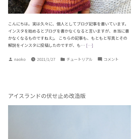
こんにちは。実は久々に、個人としてブログ記事を書いています。
インスタを始めるとブログを書かなくなると言いますが、本当に書
かなくなるものですねえ;。 こちらの記事も、もともと写真とその
解説をインスタに投稿したのですが、も…
[…]
投
カ
Tabbies
naoko
2021/1/27
チュートリアル
コメント
稿
テ
足
者:
ゴ
袋
リ
の
ー:
そ
の
アイスランドの伏せ止め改造版
後
に