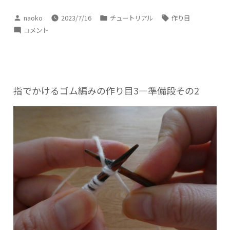
投
カ
タ
naoko
2023/7/16
チュートリアル
作り目
稿
テ
グ:
指
コメント
者:
ゴ
で
リ
か
ー:
け
る
ゴ
指でかけるゴム編みの作り目3―準備段その2
ム
編
み
の
作
り
目
4
ー
準
備
段