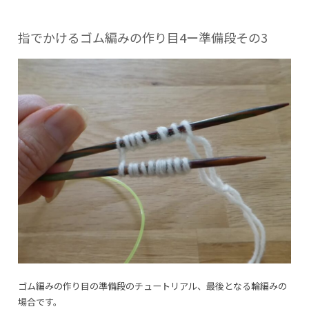
の
ね
じ
指でかけるゴム編みの作り目4ー準備段その3
り
作
り
目
に
ゴム編みの作り目の準備段のチュートリアル、最後となる輪編みの
場合です。