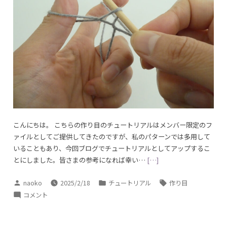
の
作
り
目
の
研
究
に
こんにちは。 こちらの作り目のチュートリアルはメンバー限定のフ
ァイルとしてご提供してきたのですが、私のパターンでは多用して
いることもあり、今回ブログでチュートリアルとしてアップするこ
とにしました。皆さまの参考になれば幸い…
[…]
投
カ
タ
naoko
2025/2/18
チュートリアル
作り目
稿
テ
グ:
ド
コメント
者:
ゴ
イ
リ
ツ
ー: