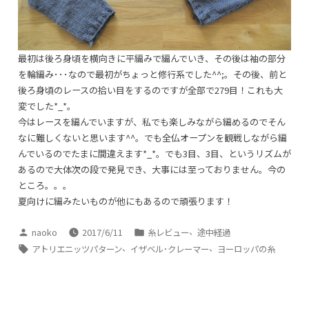
最初は後ろ身頃を横向きに平編みで編んでいき、その後は袖の部分
を輪編み･･･なので最初がちょっと修行系でした^^;。その後、前と
後ろ身頃のレースの拾い目をするのですが全部で279目！これも大
変でした*_*。
今はレースを編んでいますが、私でも楽しみながら編めるのでそん
なに難しくないと思います^^。でも全仏オープンを観戦しながら編
んでいるのでたまに間違えます*_*。でも3目、3目、というリズムが
あるので大体次の段で発見でき、大事には至っておりません。今の
ところ。。。
夏向けに編みたいものが他にもあるので頑張ります！
投
カ
、
naoko
2017/6/11
糸レビュー
途中経過
稿
テ
タ
、
、
アトリエニッツパターン
イザベル･クレーマー
ヨーロッパの糸
者:
ゴ
グ:
リ
ー: