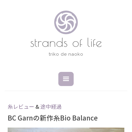
コ
ン
テ
ン
ツ
strands of life
へ
ス
triko de naoko
キ
ッ
プ
開
閉
い
じ
た
た
状
状
態
態
糸レビュー
&
途中経過
BC Garnの新作糸Bio Balance