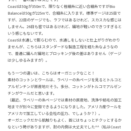
Coastは50gが350mで、限りなく極細糸に近い合細糸ですがBio
Balanceは50gが225mで、合細糸に入ります。標準ゲージは25目で
すが、22目のゲージでも、ラフではあるけれど、スカスカな感じは
しません。26目も密ではあるけれど、編地が軽いのできつすぎると
いう感じもないです。
Coastは水通しで膨らむので、水通しをしないと仕上がりがわかり
ませんが、こちらはスタンダードな製造工程を経た糸なようなの
で、普通に編んだ編地とブロッキング後の差はありません（ゲージ
は少しゆるみますが）。
もう一つの違いは、こちらはオーガニックなこと！
素材のコットンとウールは、ラベリーの糸ページを見るとトルコと
アルゼンチンが原産地だそう。多分、コットンがトルコでアルゼン
チンがウールだと思います。
（最近、ラベリーの糸ページでは素材の原産地、洗浄や紡毛の加工
地までが別々に登録できるようになりました。アメリカ産ウールを
アメリカで加工している会社の圧力、でしょうか？）。
オーガニックだから肌触りもよく、首にはちょっとチクッとするか
なという時がありますが、肘の内側は大丈夫でした^^（私はCoast