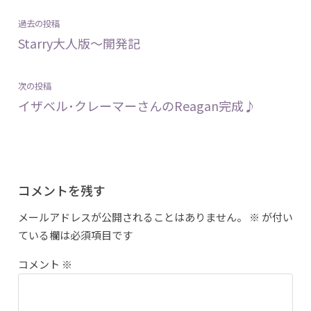
投
過
過去の投稿
稿
去
Starry大人版～開発記
ナ
の
ビ
投
ゲ
次
次の投稿
稿:
ー
の
イザベル･クレーマーさんのReagan完成♪
シ
投
ョ
稿:
ン
コメントを残す
メールアドレスが公開されることはありません。
※
が付い
ている欄は必須項目です
コメント
※