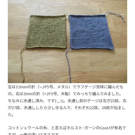
左は3.5mmの針（≒JP5号、メタル）でラフゲージ気味に編んだも
の。右は3mmの針（=JP3号、木製）でみっちり編んでみました。
ちなみに水通し済み、です(-_-);。水通し前のゲージは左が23目、右
が27目、水通ししたら少しゆるんで、それぞれ22目、26目が出まし
た。
コットンｘウールの糸、と言えばホルスト･ガーンのCoastが有名で
すが、一番の違いは太さです。