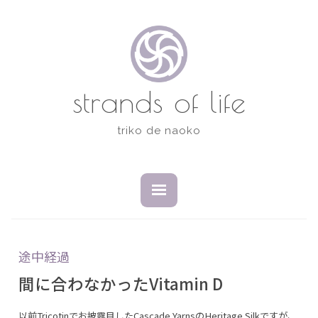
コ
ン
テ
ン
ツ
strands of life
へ
ス
triko de naoko
キ
ッ
プ
開
閉
い
じ
た
た
状
状
態
態
途中経過
間に合わなかったVitamin D
以前Tricotinでお披露目したCascade YarnsのHeritage Silkですが、