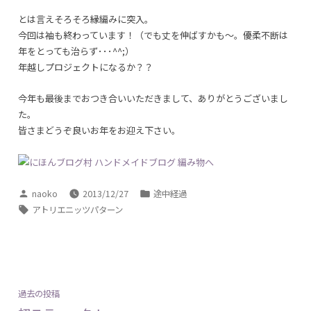
とは言えそろそろ縁編みに突入。
今回は袖も終わっています！（でも丈を伸ばすかも～。優柔不断は
年をとっても治らず･･･^^;）
年越しプロジェクトになるか？？
今年も最後までおつき合いいただきまして、ありがとうございまし
た。
皆さまどうぞ良いお年をお迎え下さい。
投
カ
naoko
2013/12/27
途中経過
稿
テ
タ
アトリエニッツパターン
者:
ゴ
グ:
リ
ー:
投
過
過去の投稿
稿
去