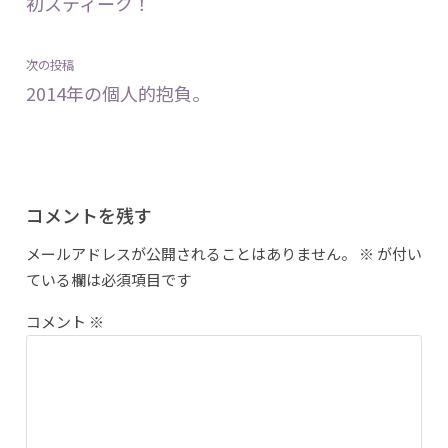
初スティーク！
ナ
の
ビ
投
ゲ
次
次の投稿
稿:
ー
の
2014年の個人的抱負。
シ
投
ョ
稿:
ン
コメントを残す
メールアドレスが公開されることはありません。
※
が付い
ている欄は必須項目です
コメント
※