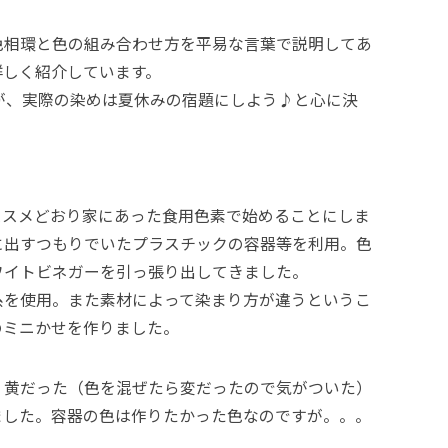
色相環と色の組み合わせ方を平易な言葉で説明してあ
詳しく紹介しています。
が、実際の染めは夏休みの宿題にしよう♪と心に決
ススメどおり家にあった食用色素で始めることにしま
に出すつもりでいたプラスチックの容器等を利用。色
ワイトビネガーを引っ張り出してきました。
糸を使用。また素材によって染まり方が違うというこ
のミニかせを作りました。
、黄だった（色を混ぜたら変だったので気がついた）
ました。容器の色は作りたかった色なのですが。。。