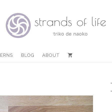
strands of life
triko de naoko
TERNS
BLOG
ABOUT