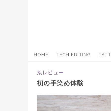
コ
ン
テ
ン
ツ
へ
ス
HOME
TECH EDITING
PAT
キ
ッ
糸レビュー
プ
初の手染め体験