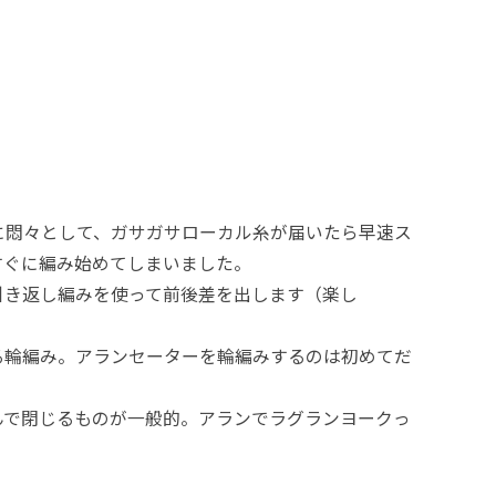
に悶々として、ガサガサローカル糸が届いたら早速ス
すぐに編み始めてしまいました。
引き返し編みを使って前後差を出します（楽し
る輪編み。アランセーターを輪編みするのは初めてだ
んで閉じるものが一般的。アランでラグランヨークっ