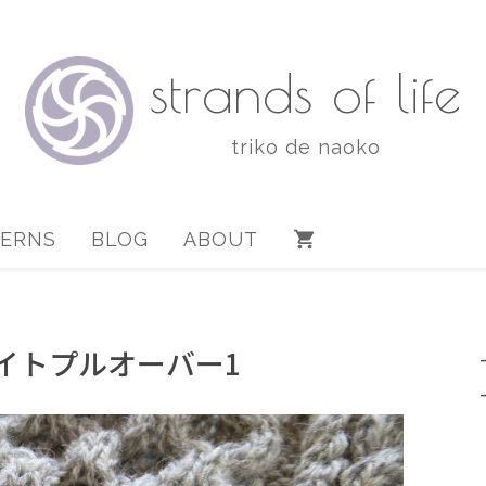
strands of life
triko de naoko
TERNS
BLOG
ABOUT
タイトプルオーバー1