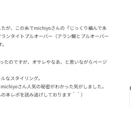
たが、この糸でmichiyoさんの『じっくり編んで永
アランタイトプルオーバー（アラン鯛とプルオーバー
す。
てだったのですが、オサレやなあ、と思いながらページ
ールなスタイリング。
ichiyoさん人気の秘密がわかった気がしました。
んの本レポを読み逃げしております＾＾）