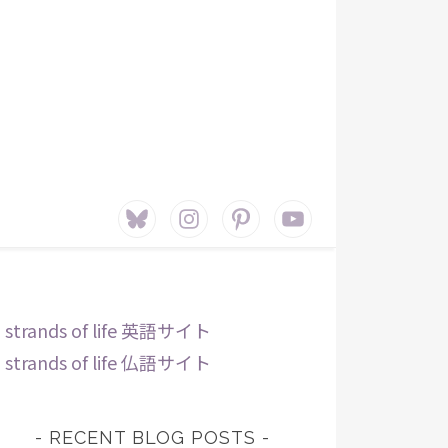
Bluesky
instagram
pinterest
youtube
-
strands of life 英語サイト
-
strands of life 仏語サイト
RECENT BLOG POSTS