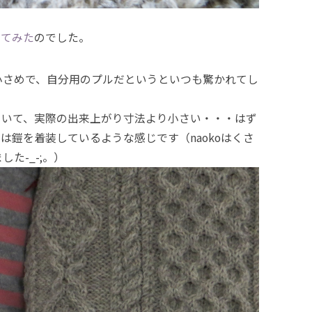
ってみた
のでした。
小さめで、自分用のプルだというといつも驚かれてし
ていて、実際の出来上がり寸法より小さい・・・はず
は鎧を着装しているような感じです（naokoはくさ
た-_-;。）