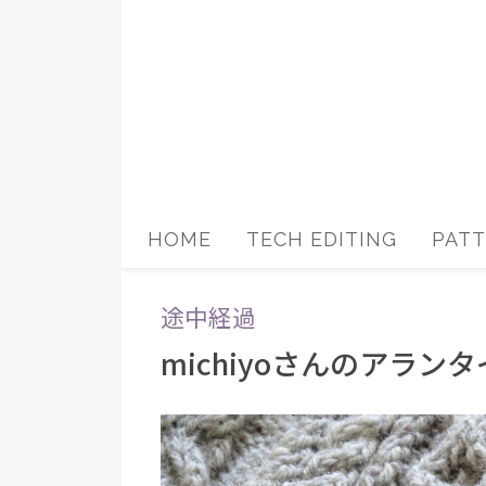
コ
ン
テ
ン
ツ
へ
ス
HOME
TECH EDITING
PAT
キ
ッ
途中経過
プ
michiyoさんのアラン