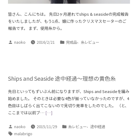
皆さん、こんにちは。 先日2ヶ月遅れでships & seasideの完成報告
をいたしましたが、もう1点、娘に作ったクリスマスセーターのご
報告です。 まず、使用糸から。
投
カ
、
naoko
2016/2/21
完成品
糸レビュー
稿
テ
者:
ゴ
リ
ー:
Ships and Seaside 途中経過～理想の黄色糸
先日といってもずいぶん前になりますが、Ships and Seasideを編み
始めました。 そのときは必要な4色が揃っていなかったのですが、4
色目はしばらく出てこないので見切り発車をしたのでした。 （と、
ここまでは以前ブ…
[…]
投
カ
、
naoko
2015/11/29
糸レビュー
途中経過
稿
テ
タ
malabrigo