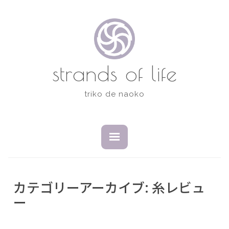
コ
ン
テ
ン
ツ
strands of life
へ
ス
triko de naoko
キ
ッ
プ
開
閉
い
じ
た
た
状
状
態
態
カテゴリーアーカイブ:
糸レビュ
ー