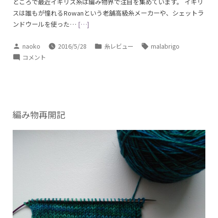
ところで最近イギリス糸は編み物界で注目を集めています。 イギリ
スは誰もが憧れるRowanという老舗高級糸メーカーや、シェットラ
ンドウールを使った…
[…]
投
カ
タ
naoko
2016/5/28
糸レビュー
malabrigo
稿
テ
グ:
イ
コメント
者:
ゴ
ギ
リ
リ
ー:
ス
糸
を
編み物再開記
編
む
に