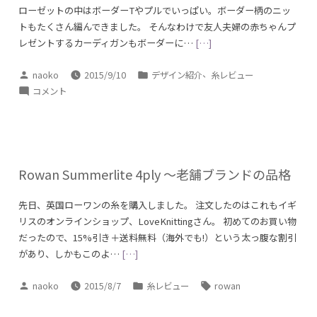
ローゼットの中はボーダーTやプルでいっぱい。ボーダー柄のニッ
トもたくさん編んできました。 そんなわけで友人夫婦の赤ちゃんプ
レゼントするカーディガンもボーダーに…
[…]
投
カ
、
naoko
2015/9/10
デザイン紹介
糸レビュー
稿
テ
裏
コメント
者:
ゴ
メ
リ
リ
ー:
ヤ
ス
ボ
Rowan Summerlite 4ply ～老舗ブランドの品格
ー
ダ
先日、英国ローワンの糸を購入しました。 注文したのはこれもイギ
ー
リスのオンラインショップ、LoveKnittingさん。 初めてのお買い物
の
だったので、15%引き＋送料無料（海外でも!）という太っ腹な割引
研
があり、しかもこのよ…
[…]
究
に
投
カ
タ
naoko
2015/8/7
糸レビュー
rowan
稿
テ
グ:
者:
ゴ