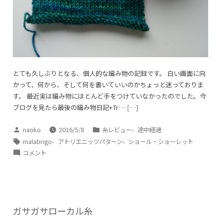
とても久しぶりとなる、個人的な編み物の記録です。 白い画面に向
かって、何から、そして何を書いていいのかちょっと迷っておりま
す。 最近実は編み物にほとんど手をつけていなかったのでした。今
ブログを見たら最後の編み物日記+Tr…
[…]
投
カ
、
naoko
2016/5/8
糸レビュー
途中経過
稿
テ
タ
、
、
malabrigo
アトリエニッツパターン
ショール・ショーレット
者:
ゴ
グ:
編
コメント
リ
み
ー:
物
再
開
記
ガサガサローカル糸
に