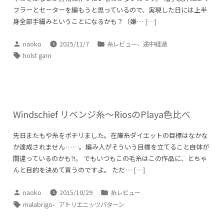
フラーとセーターを編もうと思っているので、実現した日には上半
身全部手編みということになるかも？（嫌…
[…]
投
カ
、
naoko
2015/11/7
糸レビュー
途中経過
稿
テ
タ
holst garn
者:
ゴ
グ:
リ
ー:
Windschief リベンジ糸～RiosのPlaya色比べ
先日またもや糸をポチリました。在庫糸ダイエットの目標はなかな
か達成されません……。編み人がそういう目標を立てること自体が
間違っているのかも?!。 でもいつもこの毛糸はこの作品に、とちゃ
んと目的を決めて買うのですよ。 ただ…
[…]
投
カ
naoko
2015/10/29
糸レビュー
稿
テ
タ
、
malabrigo
アトリエニッツパターン
者:
ゴ
グ: