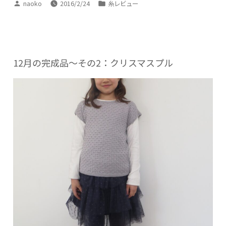
投
カ
naoko
2016/2/24
糸レビュー
稿
テ
者:
ゴ
リ
ー:
12月の完成品～その2：クリスマスプル