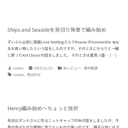
者:
ゴ
グ:
リ
ー:
Ships and Seasideを見切り発車で編み始め
ずいぶん以前に英国Love KnittingさんでRowan のSummerlite 4ply
をお買い物したという話をしたのですが、そのときにちらりと一緒
に買ったKid Classicの話をしました。 そのときは夏真っ盛…
[…]
投
カ
、
naoko
2015/11/11
糸レビュー
途中経過
稿
テ
タ
、
rowan
色合わせ
者:
ゴ
グ:
リ
ー:
Henry編み始め～ちょっと挫折
先日はダンナさんに作るニットキャップの糸の話をしましたが、今
年の冬はなぜか男物に作りたいものが多いのです。 帽子以外にはマ