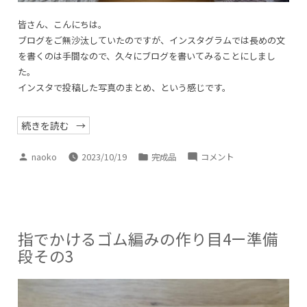
皆さん、こんにちは。
ブログをご無沙汰していたのですが、インスタグラムでは長めの文
を書くのは手間なので、久々にブログを書いてみることにしまし
た。
インスタで投稿した写真のまとめ、という感じです。
“Seijaku
続きを読む
Gloves
を
編
投
カ
Seijaku
naoko
2023/10/19
完成品
コメント
み
稿
テ
Gloves
ま
し
者:
ゴ
を
た”
リ
編
ー:
み
ま
指でかけるゴム編みの作り目4ー準備
し
段その3
た
に