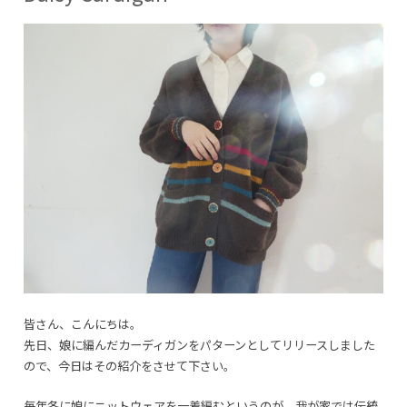
目
ゴ
ム
編
み
の
作
り
目-1
に
皆さん、こんにちは。
先日、娘に編んだカーディガンをパターンとしてリリースしました
ので、今日はその紹介をさせて下さい。
毎年冬に娘にニットウェアを一着編むというのが、我が家では伝統