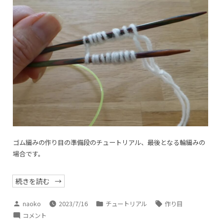
ゴム編みの作り目の準備段のチュートリアル、最後となる輪編みの
場合です。
“指
続きを読む
で
か
け
投
カ
タ
naoko
2023/7/16
チュートリアル
作り目
る
稿
テ
グ:
ゴ
指
コメント