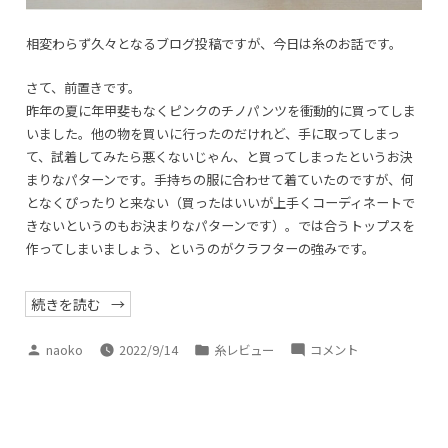
相変わらず久々となるブログ投稿ですが、今日は糸のお話です。
さて、前置きです。
昨年の夏に年甲斐もなくピンクのチノパンツを衝動的に買ってしま
いました。他の物を買いに行ったのだけれど、手に取ってしまっ
て、試着してみたら悪くないじゃん、と買ってしまったというお決
まりなパターンです。手持ちの服に合わせて着ていたのですが、何
となくぴったりと来ない（買ったはいいが上手くコーディネートで
きないというのもお決まりなパターンです）。では合うトップスを
作ってしまいましょう、というのがクラフターの強みです。
“la
続きを読む
drogurie
の
Provençale”
投
カ
la
naoko
2022/9/14
糸レビュー
コメント
稿
テ
drogurie
者:
ゴ
の
リ
Provençale
ー:
に