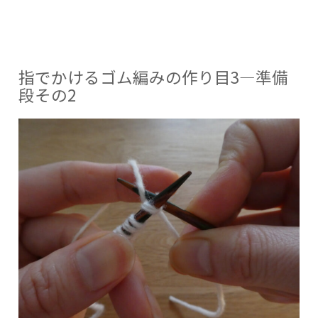
ム
者:
ゴ
で
編
リ
み
か
の
ー:
け
作
り
る
目
ゴ
4
指でかけるゴム編みの作り目3―準備
ー
ム
段その2
準
備
編
段
み
そ
の
の
3”
作
り
目
4
ー
準
備
段
そ
の
3