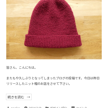
皆さん、こんにちは。
またもや久しぶりとなってしまったブログの投稿です。今日は昨日
リリースしたニット帽のお話をさせて下さい。
“Simple
続きを読む
Ribbed
Hat”
投
カ
Simple
naoko
2024/2/9
デザイン紹介
コメント