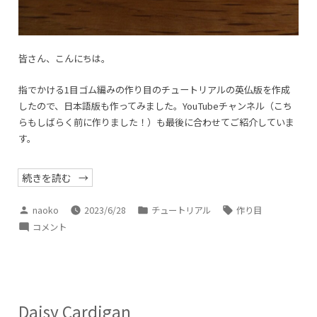
の
1
に
皆さん、こんにちは。
指でかける1目ゴム編みの作り目のチュートリアルの英仏版を作成
したので、日本語版も作ってみました。YouTubeチャンネル（こち
らもしばらく前に作りました！）も最後に合わせてご紹介していま
す。
“指
続きを読む
で
か
け
投
カ
タ
naoko
2023/6/28
チュートリアル
作り目
る
稿
テ
グ:
1
指
コメント
目
者:
ゴ
で
ゴ
リ
ム
か
編
ー:
け
み
の
る
作
1
り
Daisy Cardigan
目-1”