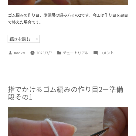
に
ゴム編みの作り目、準備段の編み方その2です。今回は作り目を裏目
で終えた場合です。
“指
続きを読む
で
か
け
投
カ
指
naoko
2023/7/7
チュートリアル
コメント
る
稿
テ
で
ゴ
ム
者:
ゴ
か
編
リ
み
け
の
ー:
る
作
り
ゴ
指でかけるゴム編みの作り目2ー準備
目
ム
3―
段その1
準
編
備
み
段
そ
の
の
2”
作
り
目