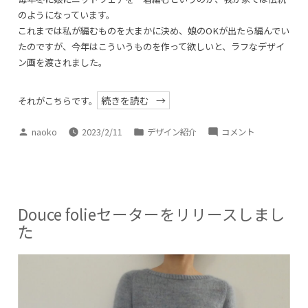
のようになっています。
これまでは私が編むものを大まかに決め、娘のOKが出たら編んでい
たのですが、今年はこういうものを作って欲しいと、ラフなデザイ
ン画を渡されました。
“Daisy
続きを読む
それがこちらです。
Cardigan”
投
カ
Daisy
naoko
2023/2/11
デザイン紹介
コメント
稿
テ
Cardigan
者:
ゴ
に
リ
ー:
Douce folieセーターをリリースしまし
た