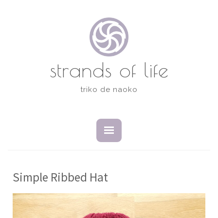
コ
ン
テ
ン
ツ
strands of life
へ
ス
triko de naoko
キ
ッ
プ
開
閉
い
じ
た
た
状
状
態
態
Simple Ribbed Hat