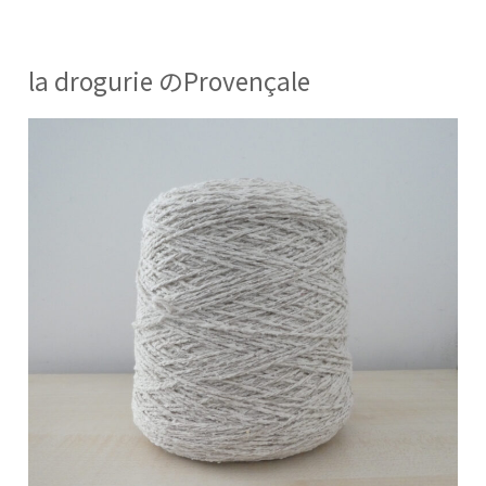
リ
ー
ー:
タ
ー
la drogurie のProvençale
に