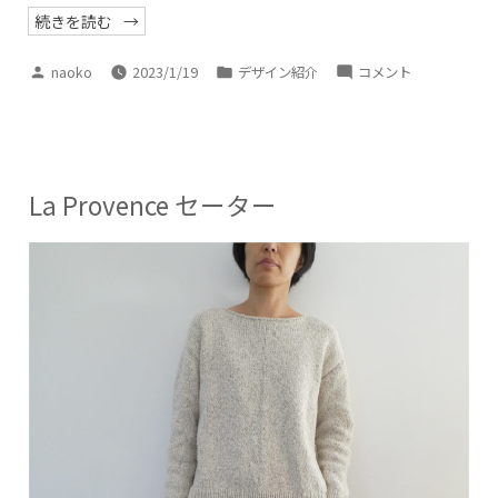
“Douce
続きを読む
folie
セ
ー
投
カ
Douce
naoko
2023/1/19
デザイン紹介
コメント
タ
稿
テ
folie
ー
を
者:
ゴ
セ
リ
リ
リ
ー
ー
ー:
タ
ス
し
ー
La Provence セーター
ま
を
し
た”
リ
リ
ー
ス
し
ま
し
た
に