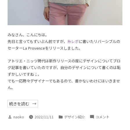
みなさん、こんにちは。
先日と言ってもずいぶん前ですが、
糸レポ
に書いたリバーシブルの
セーターLa Provenceをリリースしました。
アトリエ・ニッツ時代は新作リリースの度にデザインについてブロ
グ記事を書いていたのですが、自分のデザインについて書くのは恥
ずかしいですね；。
でも一応時々デザイナーでもあるので、書かないわけにはいきませ
ん。
“La
続きを読む
Provence
セ
ー
投
カ
La
naoko
2022/11/11
デザイン紹介
コメント
タ
稿
テ
Provence
ー”
者:
ゴ
セ