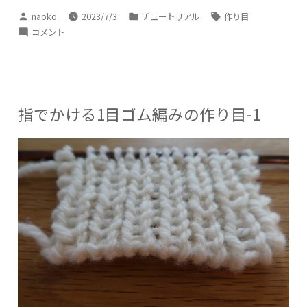
か
け
投
カ
タ
naoko
2023/7/3
チュートリアル
作り目
る
稿
テ
グ:
ゴ
指
コメント
ム
者:
ゴ
で
編
リ
み
か
の
ー:
け
作
り
る
目
ゴ
2
指でかける1目ゴム編みの作り目-1
ー
ム
準
備
編
段
み
そ
の
の
1”
作
り
目
2
ー
準
備
段
そ