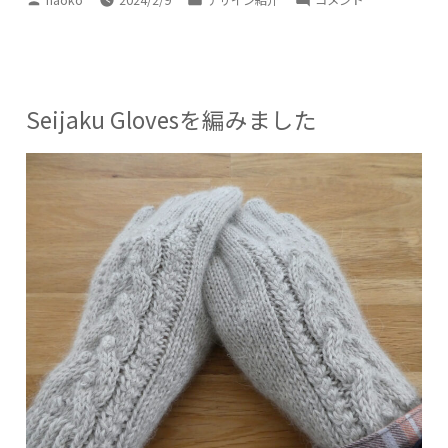
稿
テ
Ribbed
者:
ゴ
Hat
リ
に
ー:
Seijaku Glovesを編みました