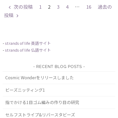
投
次の投稿
1
2
3
4
…
16
過去の
稿
投稿
の
ペ
ー
ジ
送
-
strands of life 英語サイト
り
-
strands of life 仏語サイト
RECENT BLOG POSTS
Cosmic Wonderをリリースしました
ビーズニッティング1
指でかける1目ゴム編みの作り目の研究
セルフストライプ&リバースタビーズ