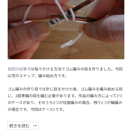
3―
準
備
段
そ
の
2
に
前回の記事
では指でかける方法でゴム編みの目を作りました。今回
は次のステップ、編み始め方です。
ゴム編みの作り目では針に目をかけた後、ゴム編みを編み始める前
に、2段準備の段を編む必要があります。作品の編み方によって3つ
のケースがあり、そのうち2つが往復編みの場合、残り1つが輪編み
の場合です。今回はケース1です。
“指
続きを読む
で